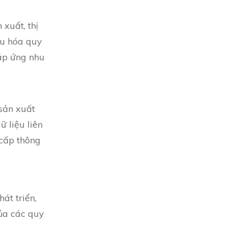
 xuất, thị
ưu hóa quy
áp ứng nhu
 sản xuất
ữ liệu liên
 cấp thông
át triển,
của các quy