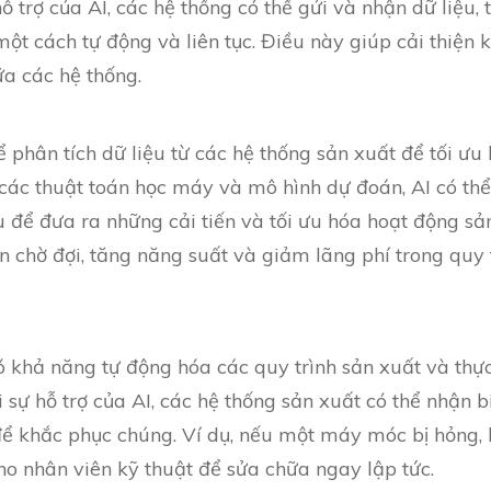
 trợ của AI, các hệ thống có thể gửi và nhận dữ liệu, 
ột cách tự động và liên tục. Điều này giúp cải thiện
ữa các hệ thống.
ể phân tích dữ liệu từ các hệ thống sản xuất để tối ưu
 các thuật toán học máy và mô hình dự đoán, AI có thể
 để đưa ra những cải tiến và tối ưu hóa hoạt động sản
n chờ đợi, tăng năng suất và giảm lãng phí trong quy 
ó khả năng tự động hóa các quy trình sản xuất và thự
i sự hỗ trợ của AI, các hệ thống sản xuất có thể nhận b
để khắc phục chúng. Ví dụ, nếu một máy móc bị hỏng, 
ho nhân viên kỹ thuật để sửa chữa ngay lập tức.