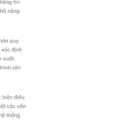
thông tin
 khả năng
 hóa quy
 xác định
 xuất.
trình sản
c hiện điều
iết các vấn
hệ thống