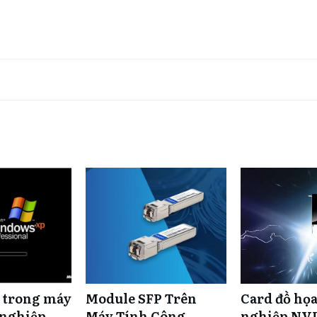
 trong máy
Module SFP Trên
Card đồ họ
 nghiệp
Máy Tính Công
nghiệp NV