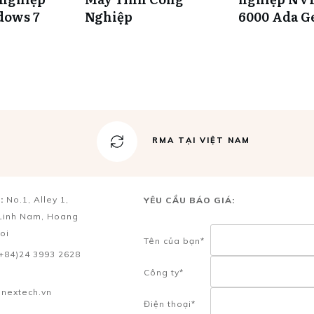
dows 7
Nghiệp
6000 Ada G
RMA TẠI VIỆT NAM
:
No.1, Alley 1,
YÊU CẦU BÁO GIÁ:
Linh Nam, Hoang
oi
Tên của bạn*
(+84)24 3993 2628
Công ty*
nextech.vn
Điện thoại*