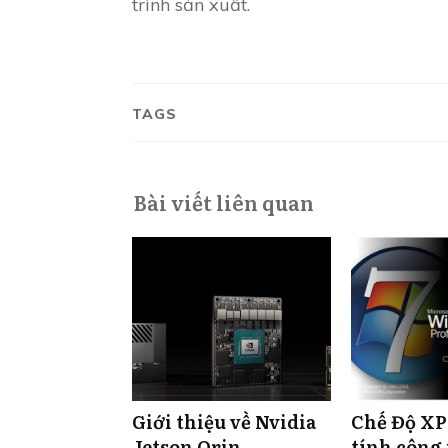
trình sản xuất.
TAGS
Bài viết liên quan
Giới thiệu về Nvidia
Chế Độ XP
Jetson Orin
tính công