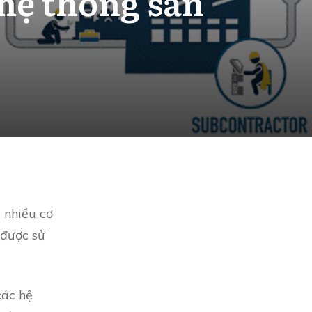
 hệ thống sản
 nhiều cơ
 được sử
các hệ